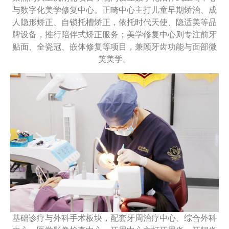
与数字化美学修复中心。正畸中心主打儿童早期矫治、成
人隐形矫正、自锁托槽矫正，依托时代天使、隐适美等品
牌设备，推行陪伴式矫正服务；美学修复中心则专注前牙
贴面、全瓷冠、嵌体修复等项目，兼顾牙齿功能与面部微
笑美学。
基础诊疗与外科手术板块，配套牙周治疗中心、综合外科